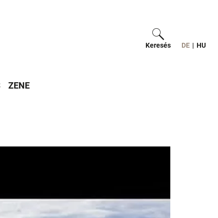
Keresés
ein-/ausblend
DE
|
HU
S
ZENE